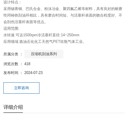
设计特点：
采用锡青铜、巴氏合金、粉沫冶金、聚四氟乙烯等材料，具有良好的耐磨
性同铸铁刮油环相比，具有磨合时间短、与活塞杆表面的吻合程度好、不
会刮伤活塞杆表面等优点。
适用范围:
水转速:可达1500rpm冷活塞杆直径:14~250mm
应用领域:炼油石化化工天然气PET吹瓶气体工业。
压缩机刮油系列
所属分类 ：
浏览次数 ：
418
发布时间 ： 2024-07-23
立即咨询
详细介绍