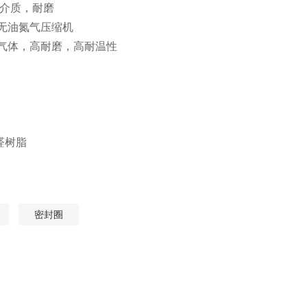
体介质，耐磨
于无油氮气压缩机
干气体，高耐磨，高耐温性
醛树脂
密封圈