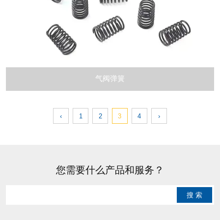
气阀弹簧
‹
1
2
3
4
›
您需要什么产品和服务？
搜 索